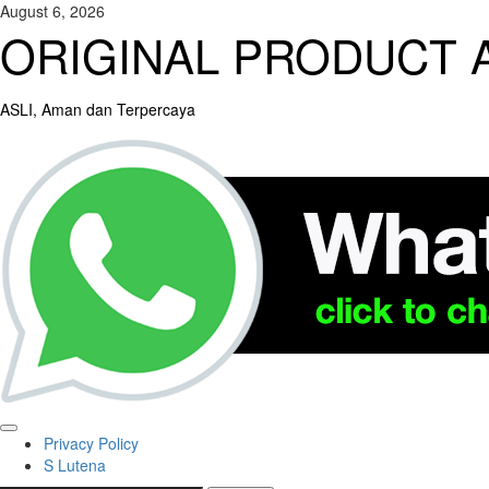
Skip
August 6, 2026
to
ORIGINAL PRODUCT A
content
ASLI, Aman dan Terpercaya
Primary
Privacy Policy
Menu
S Lutena