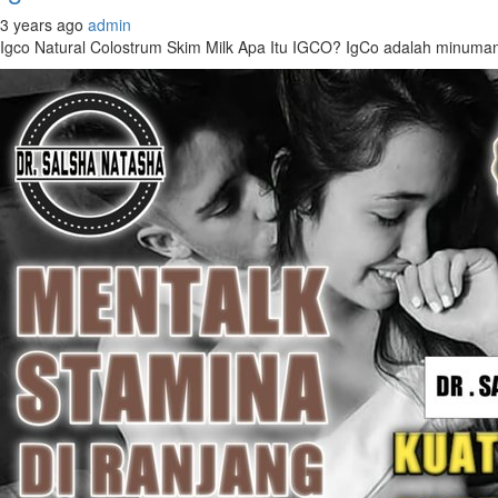
3 years ago
admin
Igco Natural Colostrum Skim Milk Apa Itu IGCO? IgCo adalah minuman