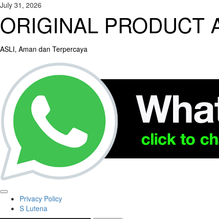
Skip
July 31, 2026
to
ORIGINAL PRODUCT A
content
ASLI, Aman dan Terpercaya
Primary
Privacy Policy
Menu
S Lutena