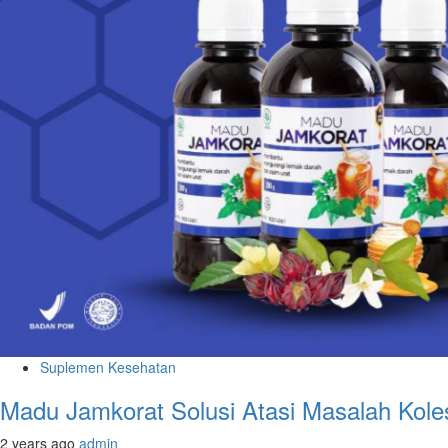
Suplemen Kesehatan
Madu Jamkorat Solusi Atasi Masalah Koles
2 years ago
admin