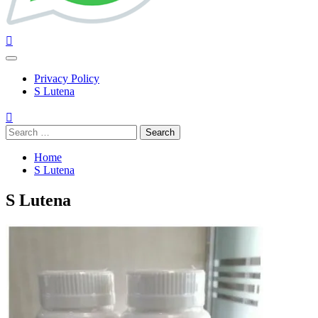
Primary
Menu
Privacy Policy
S Lutena
Search
for:
Home
S Lutena
S Lutena