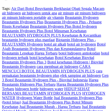
Tags:
Air Dari Botol Beuvitamin Berkhasiat Obati Segala Macam
air hidrogen
air hidrogen untuk apa
air minum
air minum hidrogen
air minum hidrogen portable
air vitamin
Beautamin Hydrogen
Beautamin Hydrogen Plus
Beautamin Hydrogen Plus - Peluang
Bisnis Kesehatan
Beautamin Hydrogen Plus Botol hydrogen
Beautamin Hydrogen Plus Botol Minuman Kesehatan
BEAUTAMIN HYDROGEN PLUS Kesehatan & Kecantikan
beautamin hydrogen plus manfaat
Biotamin Hidrogen Plus -
BEAUTAMIN Hydrogen
botol air alkali
botol air hydrogen
Botol
Ajaib Beautamin Hydrogen Plus dan Keunggulannya
Botol
Beautamin Lengkap Harga Terbaru
botol hidrogen antioksidan
botol
hydrogen terbaik
botol kesehatan
Botol Kesehatan Biovital
Beautamin Hydrogen Plus 3
Botol kesehatan Hidrogen | Biovital
Beautamin Hydrogen
cara membuat air hidrogen
CARA
MENCUCI BOTOL BEAUTAMIN HYDROGEN PLUS
cara
pemakaian beautamin hydrogen plus
efek samping air hidrogen
Gen
3 Botol Beautamin Hydrogen Plus - Biovital Indonesia
Harga
Beautamin Hidrogen Plus Terbaru
Harga Beautamin Hydrogen Plus
Terbaru
hidrogen bottle
hidrogen water
HIDUP SEHAT
BERSAMA BEAUTAMIN HYDROGEN PLUS
HYDROGEN
WATER
Hydrogen Water Bottle
Jual Beautamin Hydrogen Plus
(botol hijau)
Jual Beautamin Hydrogen Plus Botol Minum
Kesehatan
Jual Beautamin Murah - Harga Terbaru
Jual Beautamin