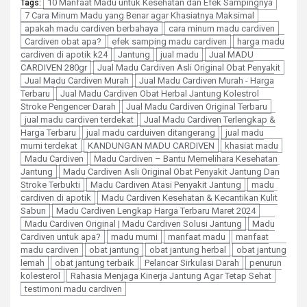
10 Manfaat Madu untuk Kesehatan dan Efek Sampingnya
Tags:
7 Cara Minum Madu yang Benar agar Khasiatnya Maksimal
apakah madu cardiven berbahaya
cara minum madu cardiven
Cardiven obat apa?
efek samping madu cardiven
harga madu
cardiven di apotik k24
Jantung
jual madu
Jual MADU
CARDIVEN 280gr
Jual Madu Cardiven Asli Original Obat Penyakit
Jual Madu Cardiven Murah
Jual Madu Cardiven Murah - Harga
Terbaru
Jual Madu Cardiven Obat Herbal Jantung Kolestrol
Stroke Pengencer Darah
Jual Madu Cardiven Original Terbaru
jual madu cardiven terdekat
Jual Madu Cardiven Terlengkap &
Harga Terbaru
jual madu carduiven ditangerang
jual madu
murni terdekat
KANDUNGAN MADU CARDIVEN
khasiat madu
Madu Cardiven
Madu Cardiven – Bantu Memelihara Kesehatan
Jantung
Madu Cardiven Asli Original Obat Penyakit Jantung Dan
Stroke Terbukti
Madu Cardiven Atasi Penyakit Jantung
madu
cardiven di apotik
Madu Cardiven Kesehatan & Kecantikan Kulit
Sabun
Madu Cardiven Lengkap Harga Terbaru Maret 2024
Madu Cardiven Original | Madu Cardiven Solusi Jantung
Madu
Cardiven untuk apa?
madu murni
manfaat madu
manfaat
madu cardiven
obat jantung
obat jantung herbal
obat jantung
lemah
obat jantung terbaik
Pelancar Sirkulasi Darah
penurun
kolesterol
Rahasia Menjaga Kinerja Jantung Agar Tetap Sehat
testimoni madu cardiven